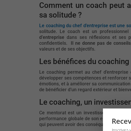
Comment un coach peut ac
sa solitude ?
Le coaching du chef d’entreprise est une so
solitude. Le coach est un professionne
d’entreprise
dans ses réflexions et ses pr
confidentiels.
Il ne donne pas de conseils
valeurs et de ses objectifs.
Les bénéfices du coaching 
Le coaching permet au chef d’entreprise
développer ses compétences et renforcer sa c
émotions, et à améliorer sa communication 
de bénéficier d’un regard extérieur et bienve
Le coaching, un investissem
Ce mentorat est un investissement rentabl
performance globale de son entreprise. Le 
Recev
qui peuvent avoir des conséquences désastr
Inscrivez-