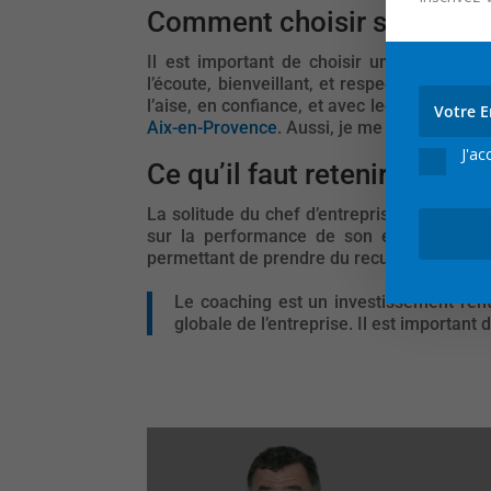
Comment choisir son coac
Il est important de choisir un coach pro
l’écoute, bienveillant, et respecter une déo
l’aise, en confiance, et avec lequel il peut
Aix-en-Provence
. Aussi, je me déplace afin 
J'ac
Ce qu’il faut retenir sur la 
La solitude du chef d’entreprise est un p
sur la performance de son entreprise. Le
permettant de prendre du recul, de clarifie
Le coaching est un investissement rent
globale de l’entreprise. Il est importa