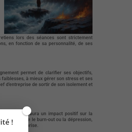
retiens lors des séances sont strictement
ons, en fonction de sa personnalité, de ses
gnement permet de clarifier ses objectifs,
s faiblesses, à mieux gérer son stress et ses
 d’entreprise de sortir de son isolement et
t performant aura un impact positif sur la
aux, tels que le burn-out ou la dépression,
té !
de son entreprise.