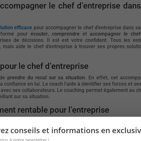
compagner le chef d’entreprise dans
lution efficace
pour accompagner le chef d’entreprise dans sa
l formé pour
écouter
,
comprendre
et
accompagner le chef
ises de décisions. Il est est votre confident. Tous les ent
, mais aide le chef d’entreprise à trouver ses propres soluti
pour le chef d’entreprise
 de
prendre du recul sur sa situation
. En effet, cet accompa
onfiance en lui. Le coach l’aide à identifier ses forces et se
avec ses collaborateurs. Le coaching permet également au chef
illant sur sa situation.
ent rentable pour l’entreprise
e pour l’entreprise. En effet, un chef d’entreprise épanoui e
coaching permet également de prévenir les risques psycho-soci
ez conseils et informations en exclusivi
euses sur la santé du chef d’entreprise et sur la performance 
vous à notre newsletter !