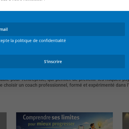
h ?
fessionnel, formé et expérimenté dans l’accompagnement des
ntologie stricte. Il est également important de choisir un coa
 établir une relation de confiance et de respect mutuel. Pour 
d’intervenir en entreprise.
cepte la politique de confidentialité
gestion de la solitude du dirigeant.
hénomène répandu. Elle peut avoir des conséquences néfastes s
 coaching est une solution efficace pour accompagner le c
r ses objectifs, de développer ses compétences et de renforcer 
able pour l’entreprise, qui permet de prévenir les risques p
nt de choisir un coach professionnel, formé et expérimenté dan